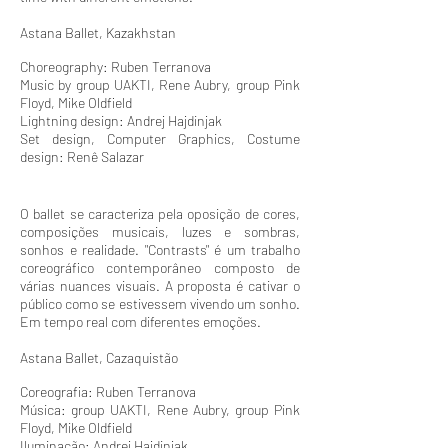
Astana Ballet, Kazakhstan
Choreography: Ruben Terranova
Music by group UAKTI, Rene Aubry, group Pink
Floyd, Mike Oldfield
Lightning design: Andrej Hajdinjak
Set design, Computer Graphics, Costume
design: Renê Salazar
O ballet se caracteriza pela oposição de cores,
composições musicais, luzes e sombras,
sonhos e realidade. "Contrasts" é um trabalho
coreográfico contemporâneo composto de
várias nuances visuais. A proposta é cativar o
público como se estivessem vivendo um sonho.
Em tempo real com diferentes emoções.
Astana Ballet, Cazaquistão
Coreografia: Ruben Terranova
Música: group UAKTI, Rene Aubry, group Pink
Floyd, Mike Oldfield
Iluminação: Andrej Hajdinjak