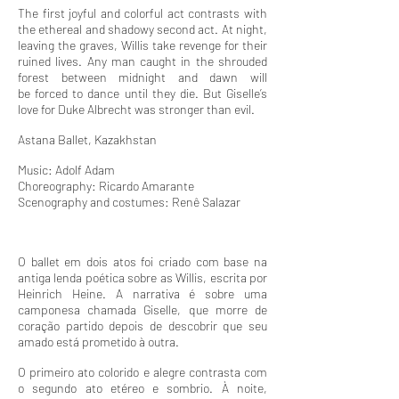
The first joyful and colorful act contrasts with
the ethereal and shadowy second act. At night,
leaving the graves, Willis take revenge for their
ruined lives. Any man caught in the shrouded
forest between midnight and dawn will
be forced to dance until they die. But Giselle’s
love for Duke Albrecht was stronger than evil.
Astana Ballet, Kazakhstan
Music: Adolf Adam
Choreography: Ricardo Amarante
Scenography and costumes: Renê Salazar
O ballet em dois atos foi criado com base na
antiga lenda poética sobre as Willis, escrita por
Heinrich Heine. A narrativa é sobre uma
camponesa chamada Giselle, que morre de
coração partido depois de descobrir que seu
amado está prometido à outra.
O primeiro ato colorido e alegre contrasta com
o segundo ato etéreo e sombrio. À noite,